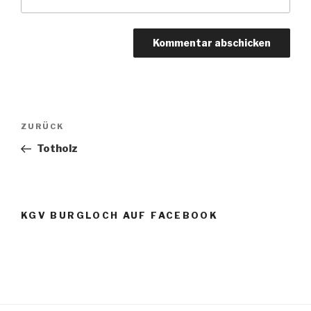
Beitragsnavigation
Vorheriger
ZURÜCK
Beitrag
Totholz
KGV BURGLOCH AUF FACEBOOK