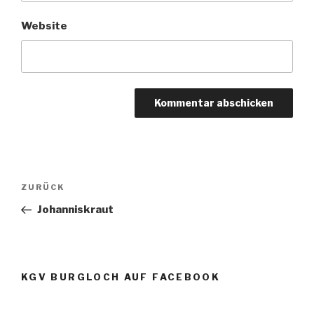
Website
Beitragsnavigation
Vorheriger
ZURÜCK
Beitrag
Johanniskraut
KGV BURGLOCH AUF FACEBOOK