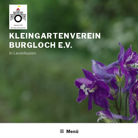
Zum
Inhalt
springen
KLEINGARTENVEREIN
BURGLOCH E.V.
in Leverkusen
Menü