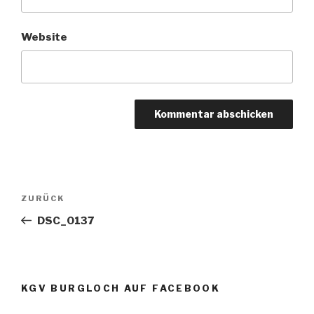
Website
Beitragsnavigation
Vorheriger
ZURÜCK
Beitrag
DSC_0137
KGV BURGLOCH AUF FACEBOOK