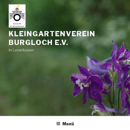
Zum
Inhalt
springen
KLEINGARTENVEREIN
BURGLOCH E.V.
in Leverkusen
Menü