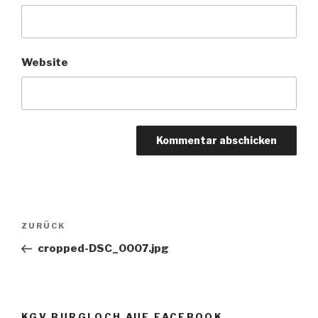
Website
Beitragsnavigation
Vorheriger
ZURÜCK
Beitrag
cropped-DSC_0007.jpg
KGV BURGLOCH AUF FACEBOOK