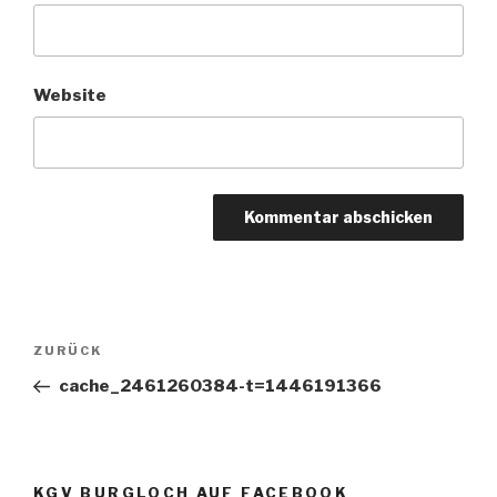
Website
Beitragsnavigation
Vorheriger
ZURÜCK
Beitrag
cache_2461260384-t=1446191366
KGV BURGLOCH AUF FACEBOOK