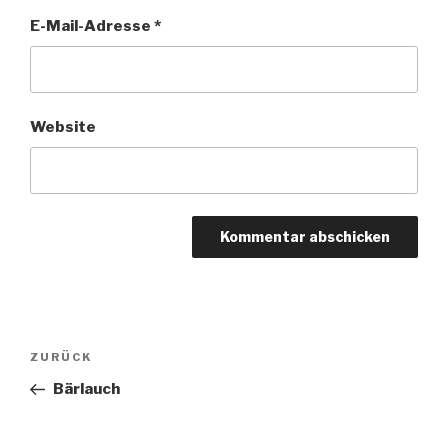
E-Mail-Adresse
*
Website
Beitragsnavigation
Vorheriger
ZURÜCK
Beitrag
Bärlauch