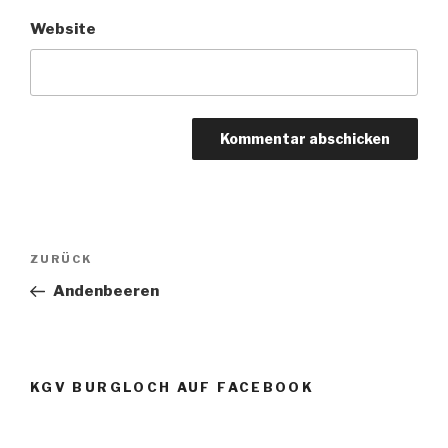
Website
Beitragsnavigation
Vorheriger
ZURÜCK
Beitrag
Andenbeeren
KGV BURGLOCH AUF FACEBOOK