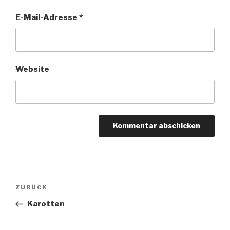
E-Mail-Adresse
*
Website
Beitragsnavigation
Vorheriger
ZURÜCK
Beitrag
Karotten